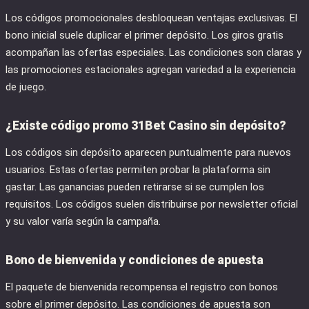
Los códigos promocionales desbloquean ventajas exclusivas. El
bono inicial suele duplicar el primer depósito. Los giros gratis
acompañan las ofertas especiales. Las condiciones son claras y
las promociones estacionales agregan variedad a la experiencia
de juego.
¿Existe código promo 31Bet Casino sin depósito?
Los códigos sin depósito aparecen puntualmente para nuevos
usuarios. Estas ofertas permiten probar la plataforma sin
gastar. Las ganancias pueden retirarse si se cumplen los
requisitos. Los códigos suelen distribuirse por newsletter oficial
y su valor varía según la campaña.
Bono de bienvenida y condiciones de apuesta
El paquete de bienvenida recompensa el registro con bonos
sobre el primer depósito. Las condiciones de apuesta son