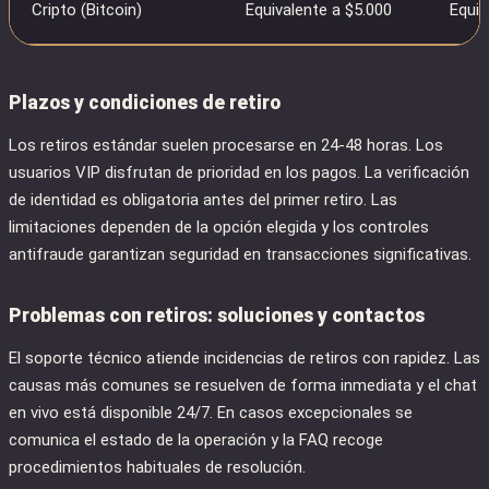
Cripto (Bitcoin)
Equivalente a $5.000
Equiv
Plazos y condiciones de retiro
Los retiros estándar suelen procesarse en 24-48 horas. Los
usuarios VIP disfrutan de prioridad en los pagos. La verificación
de identidad es obligatoria antes del primer retiro. Las
limitaciones dependen de la opción elegida y los controles
antifraude garantizan seguridad en transacciones significativas.
Problemas con retiros: soluciones y contactos
El soporte técnico atiende incidencias de retiros con rapidez. Las
causas más comunes se resuelven de forma inmediata y el chat
en vivo está disponible 24/7. En casos excepcionales se
comunica el estado de la operación y la FAQ recoge
procedimientos habituales de resolución.