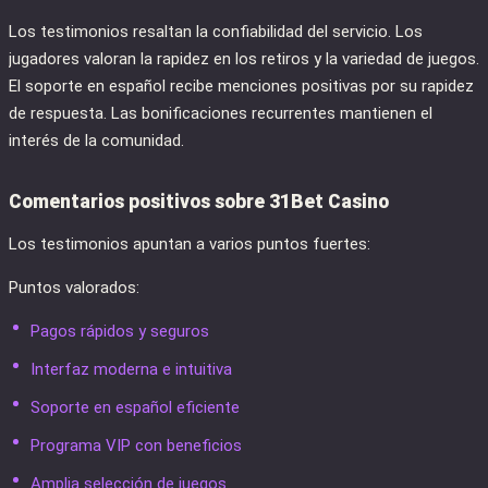
Los testimonios resaltan la confiabilidad del servicio. Los
jugadores valoran la rapidez en los retiros y la variedad de juegos.
El soporte en español recibe menciones positivas por su rapidez
de respuesta. Las bonificaciones recurrentes mantienen el
interés de la comunidad.
Comentarios positivos sobre 31Bet Casino
Los testimonios apuntan a varios puntos fuertes:
Puntos valorados:
Pagos rápidos y seguros
Interfaz moderna e intuitiva
Soporte en español eficiente
Programa VIP con beneficios
Amplia selección de juegos