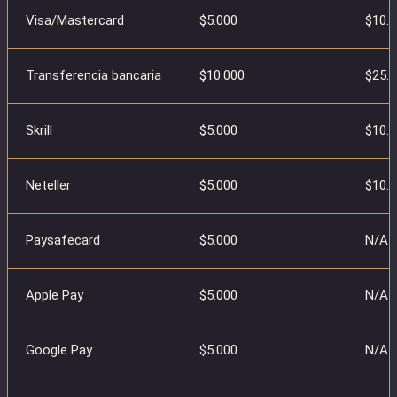
Visa/Mastercard
$5.000
$10.
Transferencia bancaria
$10.000
$25.
Skrill
$5.000
$10.
Neteller
$5.000
$10.
Paysafecard
$5.000
N/A
Apple Pay
$5.000
N/A
Google Pay
$5.000
N/A