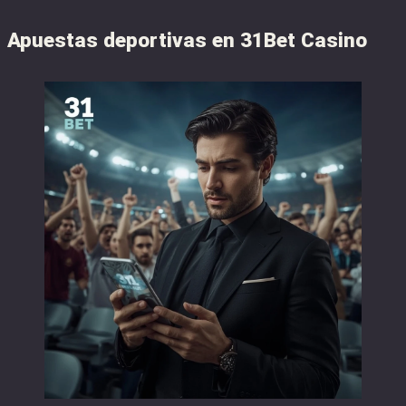
Apuestas deportivas en 31Bet Casino