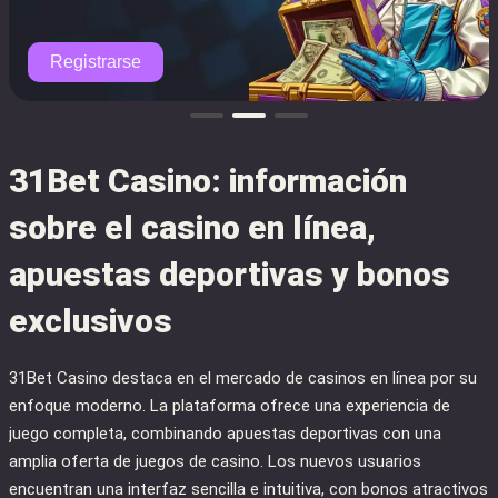
Registrarse
31Bet Casino: información
sobre el casino en línea,
apuestas deportivas y bonos
exclusivos
31Bet Casino destaca en el mercado de casinos en línea por su
enfoque moderno. La plataforma ofrece una experiencia de
juego completa, combinando apuestas deportivas con una
amplia oferta de juegos de casino. Los nuevos usuarios
encuentran una interfaz sencilla e intuitiva, con bonos atractivos