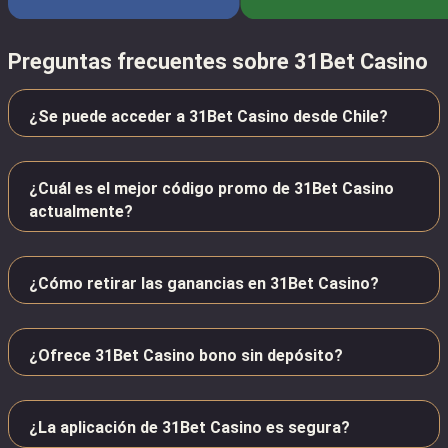
Preguntas frecuentes sobre 31Bet Casino
¿Se puede acceder a 31Bet Casino desde Chile?
Sí, 31Bet Casino recibe jugadores desde Chile. La
¿Cuál es el mejor código promo de 31Bet Casino
plataforma ofrece versión en español, métodos de pago
actualmente?
adaptados y soporte en español disponible 24/7.
El código promocional "BIENVENIDA2024" suele ofrecer un
¿Cómo retirar las ganancias en 31Bet Casino?
bono del 100% hasta $1.000.000 CLP en el primer depósito,
además de giros gratis. Las condiciones y disponibilidad
Los retiros se solicitan desde la sección "Cajero" de la
pueden variar según la campaña.
¿Ofrece 31Bet Casino bono sin depósito?
cuenta. Tras seleccionar importe y método, el
procesamiento suele tardar 24-48 horas. La verificación de
Los bonos sin depósito aparecen ocasionalmente en
identidad es necesaria en el primer retiro.
¿La aplicación de 31Bet Casino es segura?
newsletters. En ocasiones los nuevos usuarios pueden