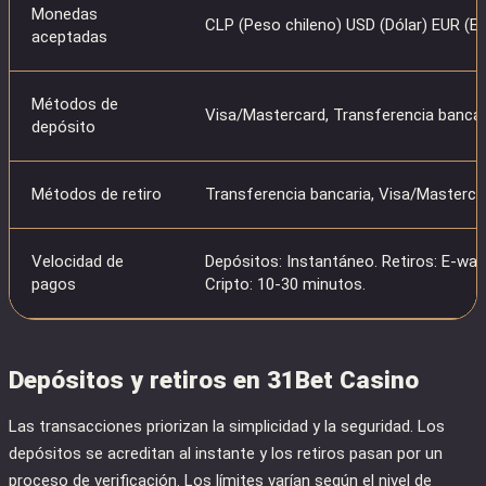
Monedas
CLP (Peso chileno) USD (Dólar) EUR (Eur
aceptadas
Métodos de
Visa/Mastercard, Transferencia bancaria,
depósito
Métodos de retiro
Transferencia bancaria, Visa/Mastercard,
Velocidad de
Depósitos: Instantáneo. Retiros: E-walle
pagos
Cripto: 10-30 minutos.
Depósitos y retiros en 31Bet Casino
Las transacciones priorizan la simplicidad y la seguridad. Los
depósitos se acreditan al instante y los retiros pasan por un
proceso de verificación. Los límites varían según el nivel de