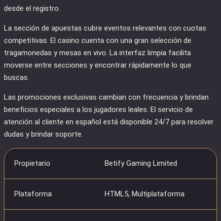
desde el registro.
La sección de apuestas cubre eventos relevantes con cuotas
competitivas. El casino cuenta con una gran selección de
tragamonedas y mesas en vivo. La interfaz limpia facilita
moverse entre secciones y encontrar rápidamente lo que
buscas.
Las promociones exclusivas cambian con frecuencia y brindan
beneficios especiales a los jugadores leales. El servicio de
atención al cliente en español está disponible 24/7 para resolver
dudas y brindar soporte.
Propietario
Betify Gaming Limited
Plataforma
HTML5, Multiplataforma