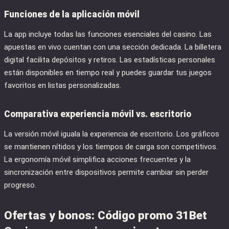
Funciones de la aplicación móvil
La app incluye todas las funciones esenciales del casino. Las
apuestas en vivo cuentan con una sección dedicada. La billetera
digital facilita depósitos y retiros. Las estadísticas personales
están disponibles en tiempo real y puedes guardar tus juegos
favoritos en listas personalizadas.
Comparativa experiencia móvil vs. escritorio
La versión móvil iguala la experiencia de escritorio. Los gráficos
se mantienen nítidos y los tiempos de carga son competitivos.
La ergonomía móvil simplifica acciones frecuentes y la
sincronización entre dispositivos permite cambiar sin perder
progreso.
Ofertas y bonos: Código promo 31Bet