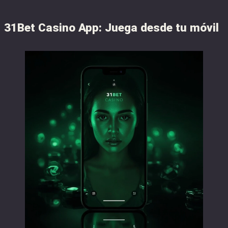
31Bet Casino App: Juega desde tu móvil